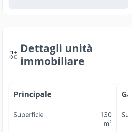
Dettagli unità
immobiliare
Principale
Ga
Superficie
130
Sup
m²