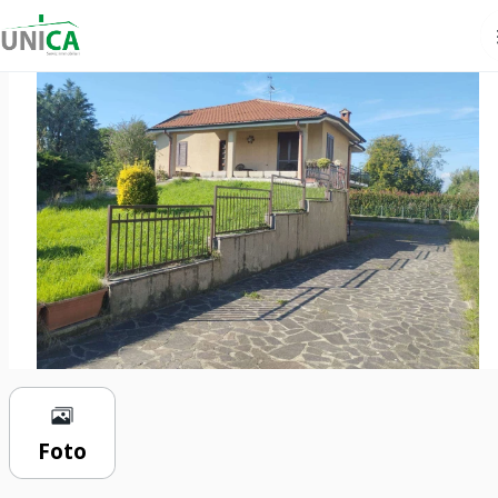
€ 330.000
7 locali
130 m²
3 bagni
Foto