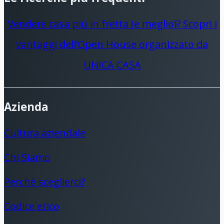
vivamente Unicacasa !!
Vendere casa più in fretta (e meglio)? Scopri i
vantaggi dell’Open House organizzato da
UNICA CASA
Azienda
Cultura aziendale
Chi Siamo
Perché sceglierci?
Codice etico