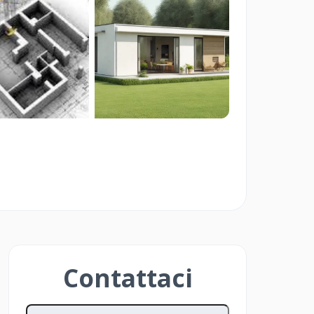
re Smart è pensato per Imprese Edili
ato che vogliono vendere in modo
 Investitori e Privati che vogliono
o delle aste immobiliari in modo
Contattaci