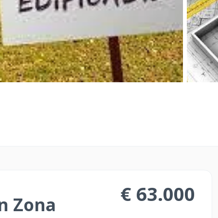
o prezzo senza
Il servizio Costrutto
e Operatori di Merc
rapido ed efficace.
te! Compra e Vendi
Il servizio ideale per
are casa e necessita
approcciarsi al mond
e acquistare con
sicuro e strategico
€ 63.000
in Zona