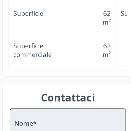
Superficie
62
Sup
m²
Superficie
62
commerciale
m²
Contattaci
Nome*