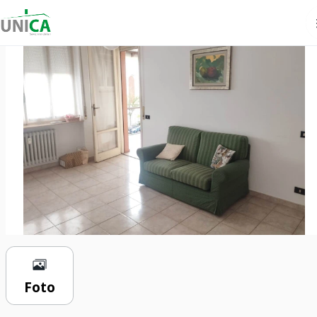
€ 112.000
2 locali
62 m²
1 bagno
Foto