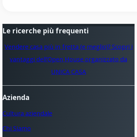
professionalità, serietà e
disponibilità ! Raccomandiamo
Le ricerche più frequenti
vivamente Unicacasa !!
Vendere casa più in fretta (e meglio)? Scopri i
vantaggi dell’Open House organizzato da
UNICA CASA
Azienda
Cultura aziendale
Chi Siamo