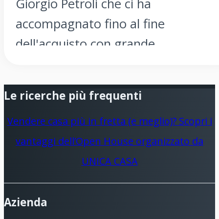
Giorgio Petroli che ci ha
accompagnato fino al fine
dell'acquisto con grande
professionalità, serietà e
disponibilità ! Raccomandiamo
Le ricerche più frequenti
vivamente Unicacasa !!
Vendere casa più in fretta (e meglio)? Scopri i
vantaggi dell’Open House organizzato da
UNICA CASA
Azienda