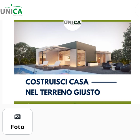
€ 229.000
0 locali
1638 m²
0 bagni
Foto