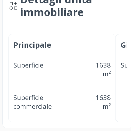
immobiliare
Principale
Gi
Superficie
1638
Sup
m²
Superficie
1638
commerciale
m²