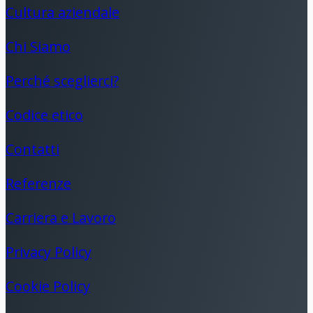
Cultura aziendale
Chi Siamo
Perché sceglierci?
Codice etico
Contatti
Referenze
Carriera e Lavoro
Privacy Policy
Cookie Policy