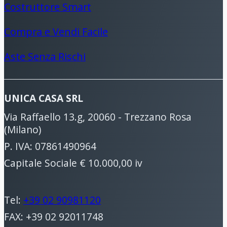
Costruttore Smart
Compra e Vendi Facile
Aste Senza Rischi
UNICA CASA SRL
Via Raffaello 13.g, 20060 - Trezzano Rosa
(Milano)
P. IVA: 07861490964
Capitale Sociale € 10.000,00 iv
Tel:
+39 02 90981120
FAX: +39 02 92011748