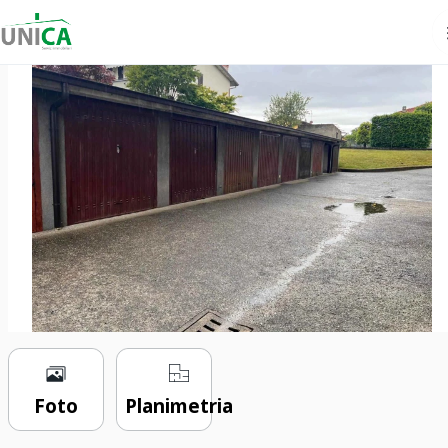
€ 13.000
1 locale
14 m²
0 bagni
Foto
Planimetria