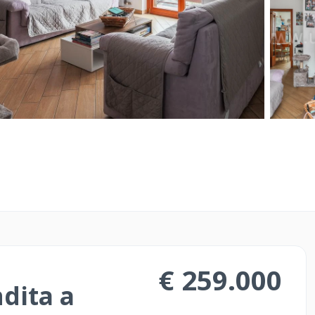
o prezzo senza
Il servizio Costrutto
e Operatori di Merc
rapido ed efficace.
te! Compra e Vendi
Il servizio ideale per
are casa e necessita
approcciarsi al mond
e acquistare con
sicuro e strategico
€ 259.000
ndita a