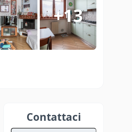
re Smart è pensato per Imprese Edili
+
13
ato che vogliono vendere in modo
 Investitori e Privati che vogliono
o delle aste immobiliari in modo
Contattaci