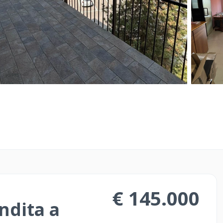
o prezzo senza
Il servizio Costrutto
e Operatori di Merc
rapido ed efficace.
te! Compra e Vendi
Il servizio ideale per
are casa e necessita
approcciarsi al mond
e acquistare con
sicuro e strategico
€ 145.000
ndita a