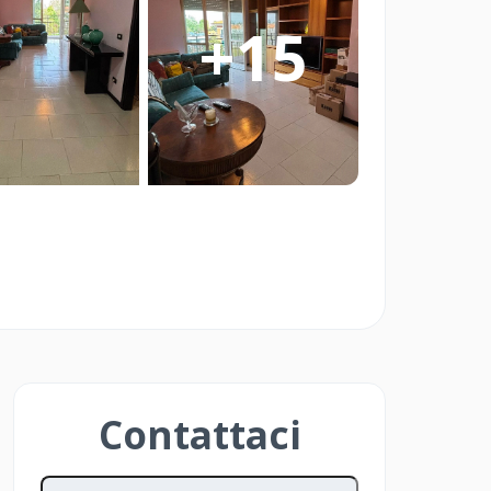
re Smart è pensato per Imprese Edili
+
15
ato che vogliono vendere in modo
 Investitori e Privati che vogliono
o delle aste immobiliari in modo
Contattaci