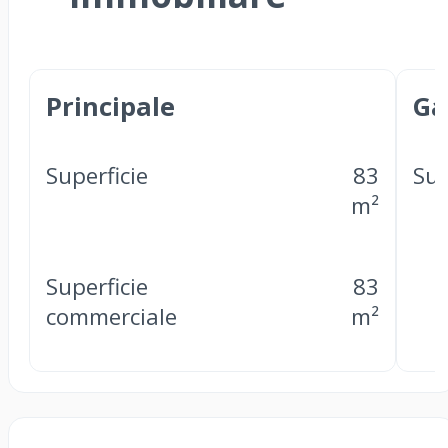
Principale
Ga
Superficie
83
Sup
m²
Superficie
83
commerciale
m²