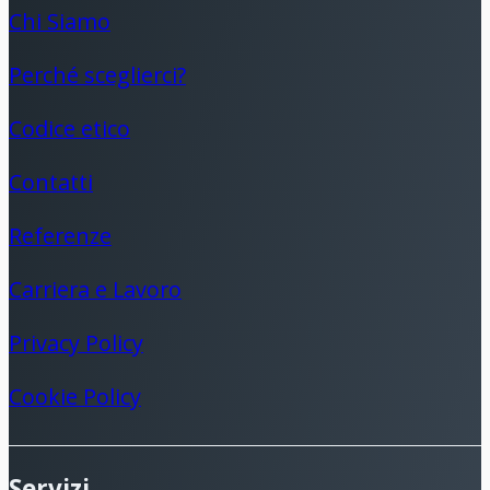
Chi Siamo
Perché sceglierci?
Codice etico
Contatti
Referenze
Carriera e Lavoro
Privacy Policy
Cookie Policy
Servizi