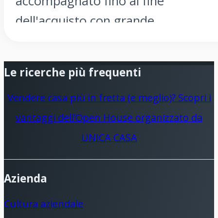
accompagnato fino al fine
dell'acquisto con grande
professionalità, serietà e
disponibilità ! Raccomandiamo
Le ricerche più frequenti
vivamente Unicacasa !!
Vendere casa più in fretta (e meglio)? Scopri i
vantaggi dell’Open House organizzato da
UNICA CASA
Azienda
Cultura aziendale