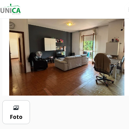
€ 83.000
3 locali
83 m²
1 bagno
Foto