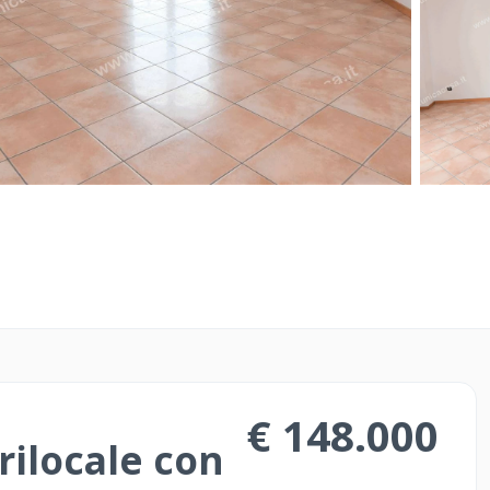
o prezzo senza
Il servizio Costrutto
e Operatori di Merc
rapido ed efficace.
te! Compra e Vendi
Il servizio ideale per
are casa e necessita
approcciarsi al mond
e acquistare con
sicuro e strategico
€ 148.000
ilocale con