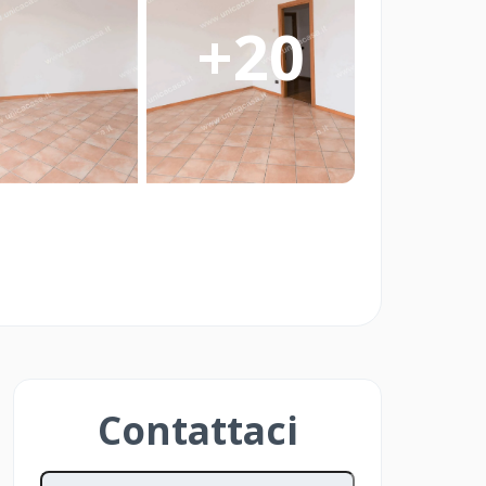
re Smart è pensato per Imprese Edili
+
20
ato che vogliono vendere in modo
 Investitori e Privati che vogliono
o delle aste immobiliari in modo
Contattaci