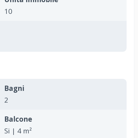
10
Bagni
2
Balcone
Si | 4 m²