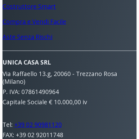
Costruttore Smart
Compra e Vendi Facile
Aste Senza Rischi
UNICA CASA SRL
Via Raffaello 13.g, 20060 - Trezzano Rosa
(Milano)
P. IVA: 07861490964
Capitale Sociale € 10.000,00 iv
Tel:
+39 02 90981120
FAX: +39 02 92011748