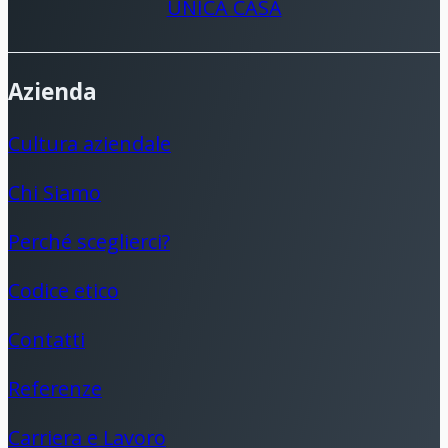
UNICA CASA
Azienda
Cultura aziendale
Chi Siamo
Perché sceglierci?
Codice etico
Contatti
Referenze
Carriera e Lavoro