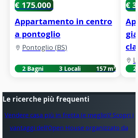
€ 175.000
€ 
Appartamento in centro
Ap
a pontoglio
gia
cla
Pontoglio
(
BS
)
L
2 Bagni
3 Locali
157 m²
2
Le ricerche più frequenti
Vendere casa più in fretta (e meglio)? Scopri i
vantaggi dell’Open House organizzato da