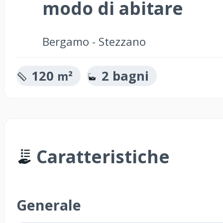
modo di abitare
Bergamo - Stezzano
120
2 bagni
m²
Caratteristiche
Generale