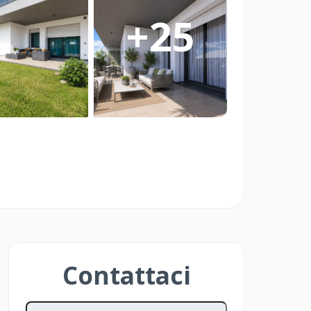
re Smart è pensato per Imprese Edili
+
25
ato che vogliono vendere in modo
 Investitori e Privati che vogliono
o delle aste immobiliari in modo
Contattaci