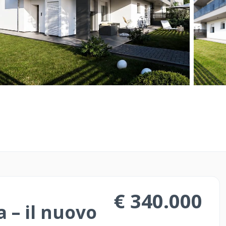
o prezzo senza
Il servizio Costrutto
e Operatori di Merc
rapido ed efficace.
te! Compra e Vendi
Il servizio ideale per
are casa e necessita
approcciarsi al mond
e acquistare con
sicuro e strategico
€ 340.000
 – il nuovo