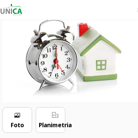
€ 6000
1 locale
12 m²
0 bagni
Foto
Planimetria