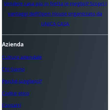
Vendere casa più in fretta (e meglio)? Scopri i
vantaggi dell’Open House organizzato da
UNICA CASA
Azienda
Cultura aziendale
Chi Siamo
Perché sceglierci?
Codice etico
Contatti