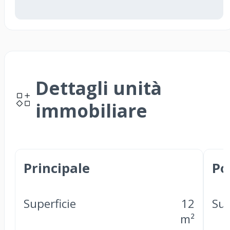
Dettagli unità
immobiliare
Principale
Po
Superficie
12
Sup
m²