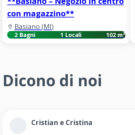
**Basiano – Negozio in centro
con magazzino**
Basiano
(
MI
)
2 Bagni
1 Locali
102 m²
Dicono di noi
Cristian e Cristina