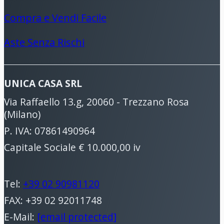
Compra e Vendi Facile
Aste Senza Rischi
UNICA CASA SRL
Via Raffaello 13.g, 20060 - Trezzano Rosa
(Milano)
P. IVA: 07861490964
Capitale Sociale € 10.000,00 iv
Tel:
+39 02 90981120
FAX: +39 02 92011748
E-Mail:
[email protected]