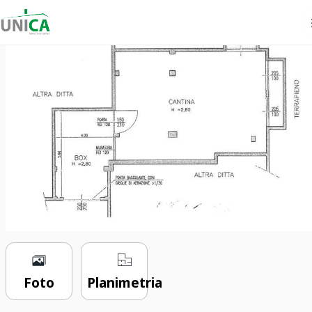
€ 70.000
1 locale
99 m²
0 bagni
Foto
Planimetria