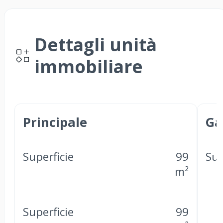
Dettagli unità
immobiliare
Principale
Ga
Superficie
99
Sup
m²
Superficie
99