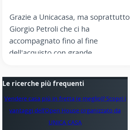
Grazie a Unicacasa, ma soprattutto
Giorgio Petroli che ci ha
accompagnato fino al fine
dell'acquisto con grande
professionalità, serietà e
disponibilità ! Raccomandiamo
Le ricerche più frequenti
vivamente Unicacasa !!
Vendere casa più in fretta (e meglio)? Scopri i
vantaggi dell’Open House organizzato da
UNICA CASA