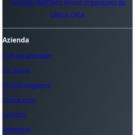
vantaggi dell’Open House organizzato da
UNICA CASA
Azienda
Cultura aziendale
Chi Siamo
Perché sceglierci?
Codice etico
Contatti
Referenze