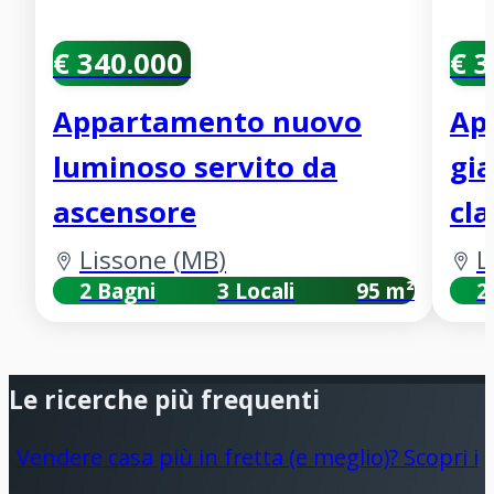
€ 340.000
€ 
Appartamento nuovo
Ap
luminoso servito da
gia
ascensore
cla
Lissone
(
MB
)
L
2 Bagni
3 Locali
95 m²
2
Le ricerche più frequenti
Vendere casa più in fretta (e meglio)? Scopri i