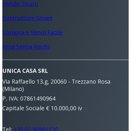
Vendo Sicuro
Costruttore Smart
Compra e Vendi Facile
Aste Senza Rischi
UNICA CASA SRL
Via Raffaello 13.g, 20060 - Trezzano Rosa
(Milano)
P. IVA: 07861490964
Capitale Sociale € 10.000,00 iv
Tel:
+39 02 90981120