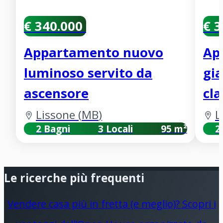
€ 340.000
€ 
Appartamento nuovo
Ap
luminoso servito da
gia
ascensore
cla
Lissone
(
MB
)
L
2 Bagni
3 Locali
95 m²
2
Le ricerche più frequenti
Vendere casa più in fretta (e meglio)? Scopri i