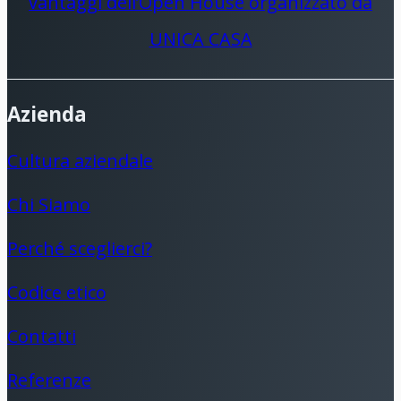
vantaggi dell’Open House organizzato da
UNICA CASA
Azienda
Cultura aziendale
Chi Siamo
Perché sceglierci?
Codice etico
Contatti
Referenze