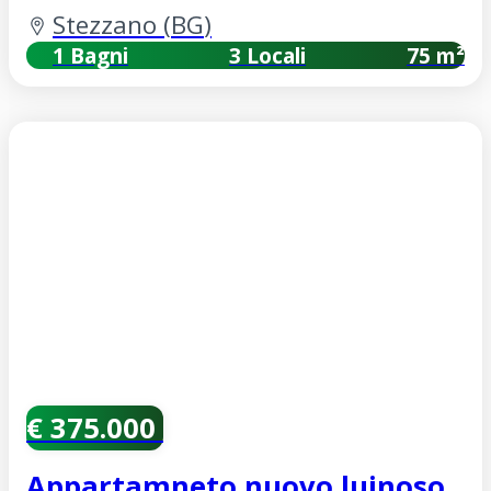
Stezzano
(
BG
)
1 Bagni
3 Locali
75 m²
€ 375.000
Appartamneto nuovo luinoso