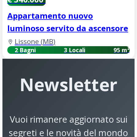
Appartamento nuovo
luminoso servito da ascensore
Lissone
(
MB
)
2 Bagni
3 Locali
95 m²
Newsletter
Vuoi rimanere aggiornato sui
segreti e le novità del mondo