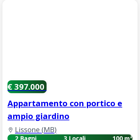
€ 397.000
Appartamento con portico e
ampio giardino
Lissone
(
MB
)
2 Bagni
3 Locali
100 m²