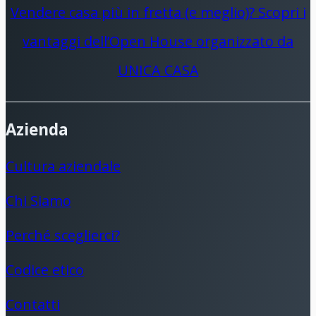
Vendere casa più in fretta (e meglio)? Scopri i
vantaggi dell’Open House organizzato da
UNICA CASA
Azienda
Cultura aziendale
Chi Siamo
Perché sceglierci?
Codice etico
Contatti