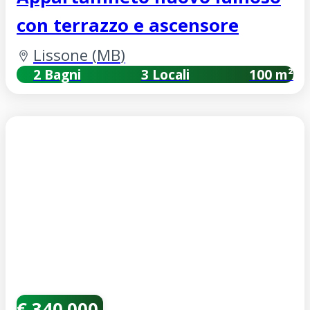
con terrazzo e ascensore
Lissone
(
MB
)
2 Bagni
3 Locali
100 m²
€ 340.000