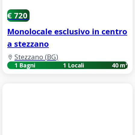
€ 720
Monolocale esclusivo in centro
a stezzano
Stezzano
(
BG
)
1 Bagni
1 Locali
40 m²