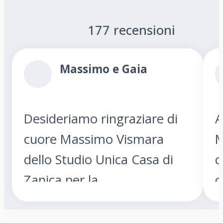
177
recensioni
Massimo e Gaia
Desideriamo ringraziare di
A
cuore Massimo Vismara
M
dello Studio Unica Casa di
c
Zanica per la
o
professionalità, la
t
disponibilità e la
c